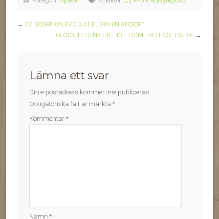
Kategori:
Nyheter
Etiketter:
CZ P-09
,
kolsyrepistol
←
CZ SCORPION EVO 3 A1 ELDRIVEN AIRSOFT
GLOCK 17 GEN5 T4E .43 – HOME DEFENSE PISTOL
→
Lämna ett svar
Din e-postadress kommer inte publiceras.
Obligatoriska fält är märkta
*
Kommentar
*
Namn
*