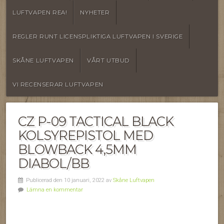
LUFTVAPEN REA!
NYHETER
REGLER RUNT LICENSPLIKTIGA LUFTVAPEN I SVERIGE
SKÅNE LUFTVAPEN
VÅRT UTBUD
VI RECENSERAR LUFTVAPEN
CZ P-09 TACTICAL BLACK
KOLSYREPISTOL MED
BLOWBACK 4,5MM
DIABOL/BB
Publicerad den 10 januari, 2022 av
Skåne Luftvapen
Lämna en kommentar