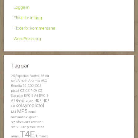
Logga in
Flöde för inlägg
Flöde för kommentarer
WordPress.org
Taggar
25 Supertact Vortex
68
Air
soft
Airsoft
Artemis
ASG
Beretta 92
CO2
CO2
pistol
CZ
CZ P-09
CZ
Scorpion EVO 3 A1
EVO 3
A1
Gevär
glock
HDR
HDR
kolsyrepistol
68
MP5
M4
semi-
automatiskt gevär
Självförsvars revolver
Stark CO2 pistol
Swiss
T4E
arms
Umarex