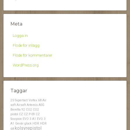
Meta
Logga in
Flöde för inlägg
Flöde för kommentarer
WordPress.org
Taggar
25 Supertact Vortex
68
Air
soft
Airsoft
Artemis
ASG
Beretta 92
CO2
CO2
pistol
CZ
CZ P-09
CZ
Scorpion EVO 3 A1
EVO 3
A1
Gevär
glock
HDR
HDR
kolsyrepistol
68