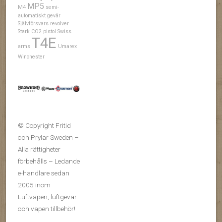
MP5
M4
semi-
automatiskt gevär
Självförsvars revolver
Stark CO2 pistol
Swiss
T4E
arms
Umarex
Winchester
© Copyright Fritid
och Prylar Sweden –
Alla rättigheter
förbehålls – Ledande
e-handlare sedan
2005 inom
Luftvapen, luftgevär
och vapen tillbehör!