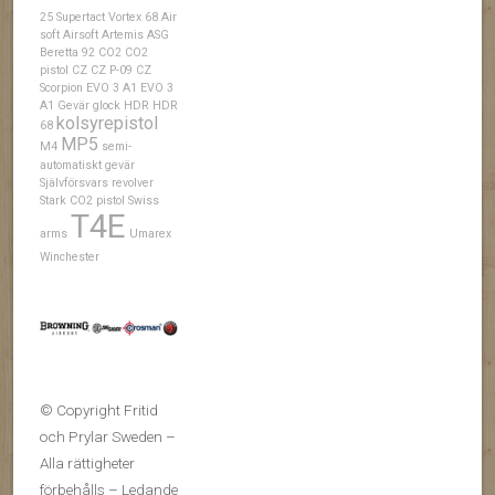
25 Supertact Vortex
68
Air
soft
Airsoft
Artemis
ASG
Beretta 92
CO2
CO2
pistol
CZ
CZ P-09
CZ
Scorpion EVO 3 A1
EVO 3
A1
Gevär
glock
HDR
HDR
kolsyrepistol
68
MP5
M4
semi-
automatiskt gevär
Självförsvars revolver
Stark CO2 pistol
Swiss
T4E
arms
Umarex
Winchester
© Copyright Fritid
och Prylar Sweden –
Alla rättigheter
förbehålls – Ledande