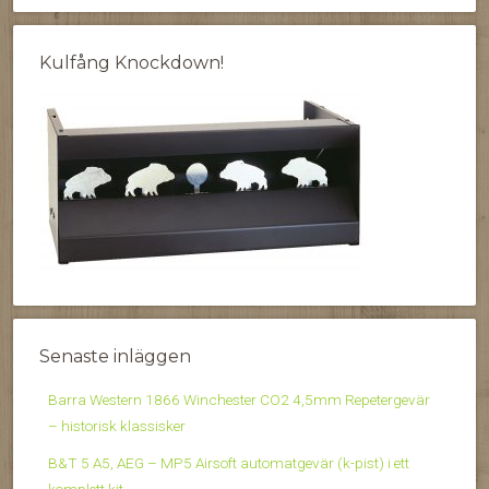
Kulfång Knockdown!
Senaste inläggen
Barra Western 1866 Winchester CO2 4,5mm Repetergevär
– historisk klassisker
B&T 5 A5, AEG – MP5 Airsoft automatgevär (k-pist) i ett