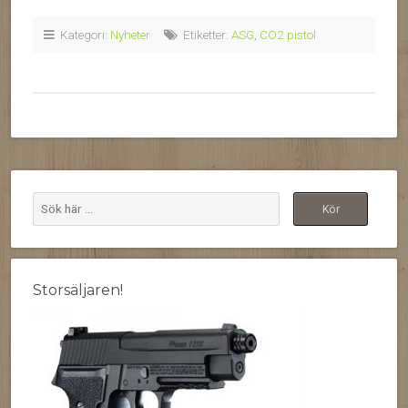
Kategori:
Nyheter
Etiketter:
ASG
,
CO2 pistol
Storsäljaren!